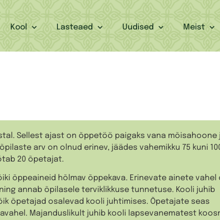
Kool
Lasteaed
Uudised
Meist
stal. Sellest ajast on õppetöö paigaks vana mõisahoone 
õpilaste arv on olnud erinev, jäädes vahemikku 75 kuni 10
öötab 20 õpetajat.
kõiki õppeaineid hõlmav õppekava. Erinevate ainete vahel
ing annab õpilasele terviklikkuse tunnetuse. Kooli juhib
õik õpetajad osalevad kooli juhtimises. Õpetajate seas
avahel. Majanduslikult juhib kooli lapsevanematest koos