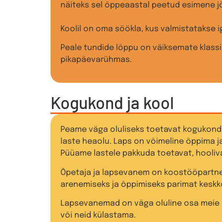
näiteks sel õppeaastal peetud esimene jõ
Koolil on oma söökla, kus valmistatakse i
Peale tundide lõppu on väiksemate klass
pikapäevarühmas.
Kogukond ja kool
Peame väga oluliseks toetavat kogukonda 
laste heaolu. Laps on võimeline õppima ja 
Püüame lastele pakkuda toetavat, hooliv
Õpetaja ja lapsevanem on koostööpartner
arenemiseks ja õppimiseks parimat keskk
Lapsevanemad on väga oluline osa meie k
või neid külastama.