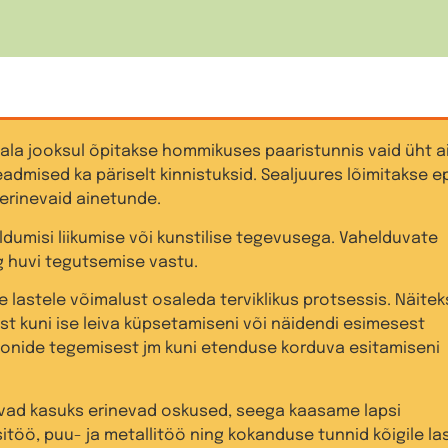
ala jooksul õpitakse hommikuses paaristunnis vaid üht a
admised ka päriselt kinnistuksid. Sealjuures lõimitakse e
erinevaid ainetunde.
misi liikumise või kunstilise tegevusega. Vahelduvate
 huvi tegutsemise vastu.
e lastele võimalust osaleda terviklikus protsessis. Näitek
est kuni ise leiva küpsetamiseni või näidendi esimesest
oonide tegemisest jm kuni etenduse korduva esitamiseni
evad kasuks erinevad oskused, seega kaasame lapsi
töö, puu- ja metallitöö ning kokanduse tunnid kõigile las