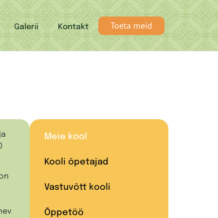
Toeta meid
Galerii
Kontakt
ja
Meie kool
0
Kooli õpetajad
 on
Vastuvõtt kooli
nev
Õppetöö