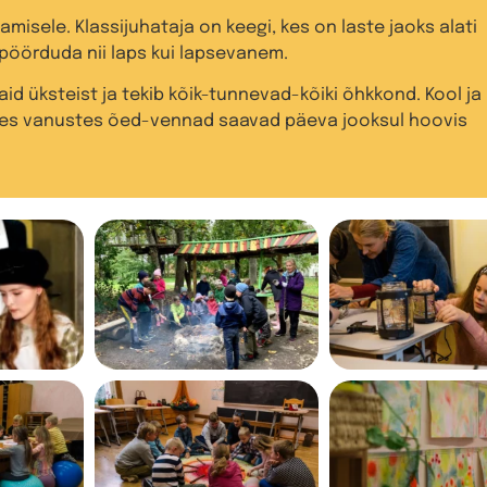
misele. Klassijuhataja on keegi, kes on laste jaoks alati
 pöörduda nii laps kui lapsevanem.
 üksteist ja tekib kõik-tunnevad-kõiki õhkkond. Kool ja
ates vanustes õed-vennad saavad päeva jooksul hoovis