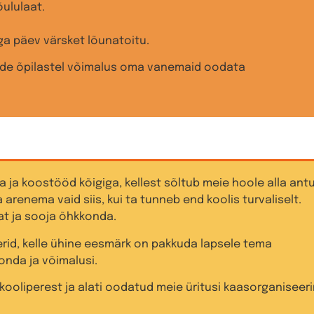
ululaat.
ga päev värsket lõunatoitu.
ide õpilastel võimalus oma vanemaid oodata
ja koostööd kõigiga, kellest sõltub meie hoole alla ant
arenema vaid siis, kui ta tunneb end koolis turvaliselt.
at ja sooja õhkkonda.
id, kelle ühine eesmärk on pakkuda lapsele tema
onda ja võimalusi.
ooliperest ja alati oodatud meie üritusi kaasorganiseer