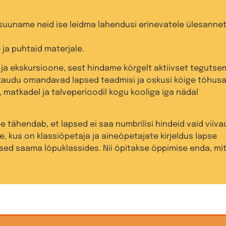
suuname neid ise leidma lahendusi erinevatele ülesannet
ja puhtaid materjale.
 ja ekskursioone, sest hindame kõrgelt aktiivset tegutse
 kaudu omandavad lapsed teadmisi ja oskusi kõige tõhusa
 matkadel ja talveperioodil kogu kooliga iga nädal
e tähendab, et lapsed ei saa numbrilisi hindeid vaid viiva
e, kus on klassiõpetaja ja aineõpetajate kirjeldus lapse
psed saama lõpuklassides. Nii õpitakse õppimise enda, mi