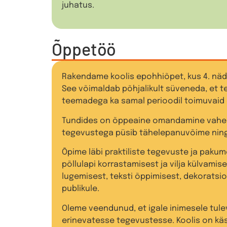
juhatus.
Õppetöö
Rakendame koolis epohhiõpet, kus 4. näd
See võimaldab põhjalikult süveneda, et te
teemadega ka samal perioodil toimuvaid 
Tundides on õppeaine omandamine vaheldu
tegevustega püsib tähelepanuvõime ning
Õpime läbi praktiliste tegevuste ja pakum
põllulapi korrastamisest ja vilja külvamis
lugemisest, teksti õppimisest, dekoratsi
publikule.
Oleme veendunud, et igale inimesele tul
erinevatesse tegevustesse. Koolis on käsi