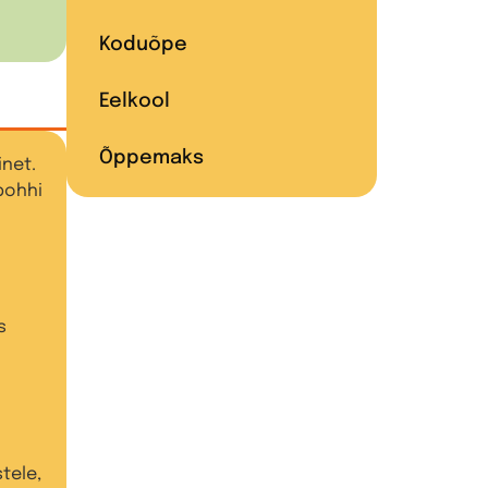
Koduõpe
Eelkool
Õppemaks
inet.
pohhi
s
tele,