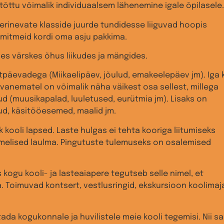
etõttu võimalik individuaalsem lähenemine igale õpilasele.
 erinevate klasside juurde tundidesse liiguvad hoopis
 mitmeid kordi oma asju pakkima.
s värskes õhus liikudes ja mängides.
äevadega (Miikaelipäev, jõulud, emakeelepäev jm). Iga 
vanematel on võimalik näha väikest osa sellest, millega
ud (muusikapalad, luuletused, eurütmia jm). Lisaks on
ud, käsitööesemed, maalid jm.
k kooli lapsed. Laste hulgas ei tehta kooriga liitumiseks
õimelised laulma. Pingutuste tulemuseks on osalemised
 kogu kooli- ja lasteaiapere tegutseb selle nimel, et
a. Toimuvad kontsert, vestlusringid, ekskursioon koolimaj
ada kogukonnale ja huvilistele meie kooli tegemisi. Nii sa