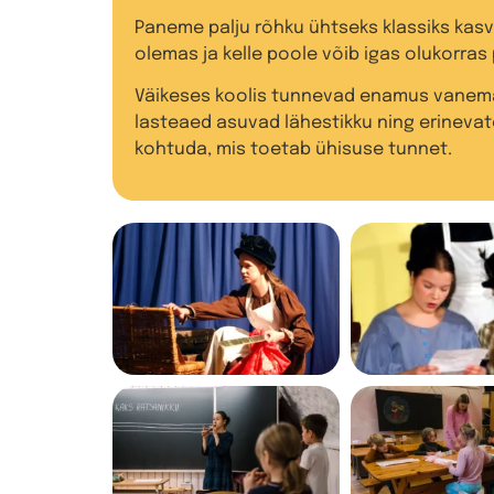
Paneme palju rõhku ühtseks klassiks kasva
olemas ja kelle poole võib igas olukorras
Väikeses koolis tunnevad enamus vanemaid
lasteaed asuvad lähestikku ning erinev
kohtuda, mis toetab ühisuse tunnet.