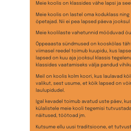
Meie koolis on klassides vähe lapsi ja se
Meie koolis on lastel oma koduklass ning
õpetajad. Nii ei pea lapsed päeva jooksul
Meie koolilaste vahetunnid mööduvad õue
Õppeaasta sündmused on kooskõlas tähtp
viimasel reedel toimub kuupidu, kus lapse
lapsed on kuu aja jooksul klassis tegelen
klassides vaatamiseks välja pandud vihik
Meil on koolis kolm koori, kus laulavad kõi
valikut, sest usume, et kõik lapsed on v
laulupidudel.
Igal kevadel toimub avatud uste päev, kus
külalistele meie kooli tegemisi tutvustad
näitused, töötoad jm.
Kutsume ellu uusi traditsioone, et tutvust