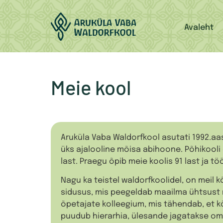
Avaleht
Meie kool
Aruküla Vaba Waldorfkool asutati 1992.aa
üks ajalooline mõisa abihoone. Põhikooli 
last. Praegu õpib meie koolis 91 last ja t
Nagu ka teistel waldorfkoolidel, on meil 
sidusus, mis peegeldab maailma ühtsust n
õpetajate kolleegium, mis tähendab, et k
puudub hierarhia, ülesande jagatakse om